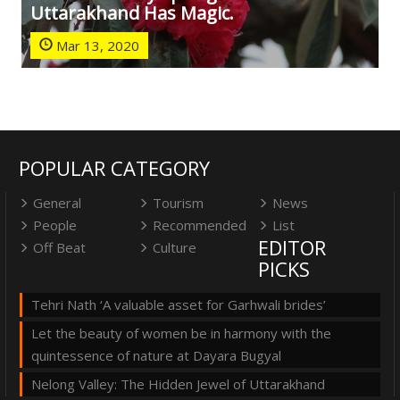
Uttarakhand Has Magic.
Mar 13, 2020
POPULAR CATEGORY
General
Tourism
News
People
Recommended
List
EDITOR
Off Beat
Culture
PICKS
Tehri Nath ‘A valuable asset for Garhwali brides’
Let the beauty of women be in harmony with the
quintessence of nature at Dayara Bugyal
Nelong Valley: The Hidden Jewel of Uttarakhand