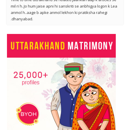
mil ri h..Jo hum jaise apni hi sanskriti se anbhigya logon k Lea
anmol h..aage b apke anmol lekhon ki pratiksha rahegi
.dhanyabad.