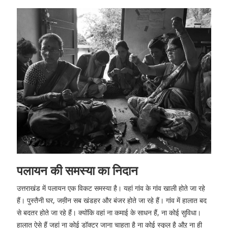
पलायन की समस्या का निदान
उत्तराखंड में पलायन एक विकट समस्या है। यहां गांव के गांव खाली होते जा रहे
हैं। पुस्तैनी घर, जम़ीन सब खंडहर और बंजर होते जा रहे हैं। गांव में हालात बद
से बदतर होते जा रहे हैं। क्योंकि वहां ना कमाई के साधन हैं, ना कोई सुविधा।
हालात ऐसे हैं जहां ना कोई डॉक्टर जाना चाहता है ना कोई स्कूल है औऱ ना ही